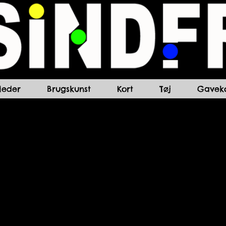
lleder
Brugskunst
Kort
Tøj
Gaveko