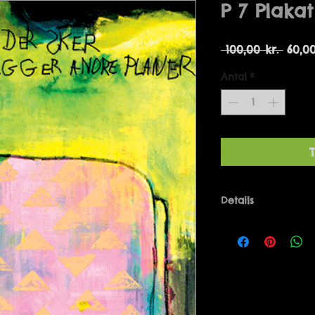
P 7 Plakat
Regu
 100,00 kr. 
60,00
pris
Antal
*
T
Details
LIVET ER DET DE
PLANER