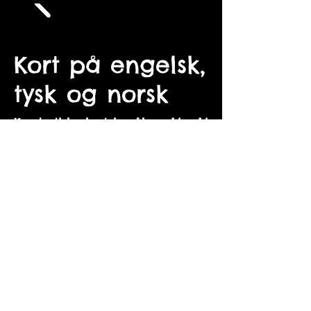
Kort på engelsk,
tysk og norsk
Kvadratiske kort i målene 14 x 14
cm. Kortene kan fås med og
uden kuvert og de nyeste
fremgår sidst i galleriet.
Alle billederne fås desuden som
billeder, se under "Billeder".
Alle kort er designet af
Marianne Hougaard og
produceret i Danmark.