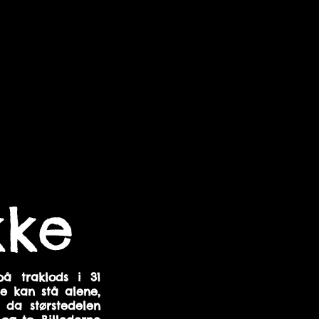
Store blokke
kke
på traklods i 31
e kan stå alene,
da størstedelen