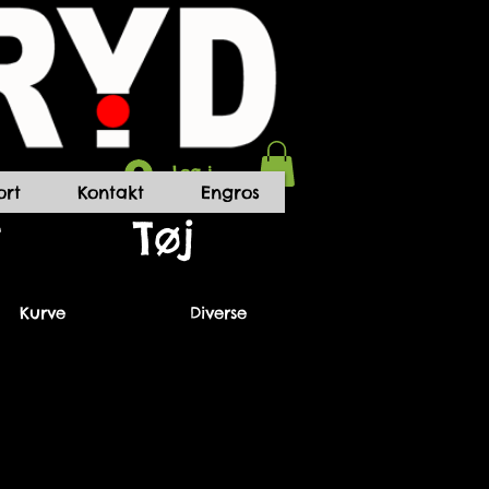
Log ind
rt
Kontakt
Engros
t
Tøj
Kurve
Diverse