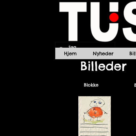
Hjem
Nyheder
Bi
Billeder
Blokke