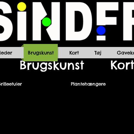
lleder
Brugskunst
Kort
Tøj
Gaveko
Kor
Brugskunst
Brilleetuier
Plantehængere