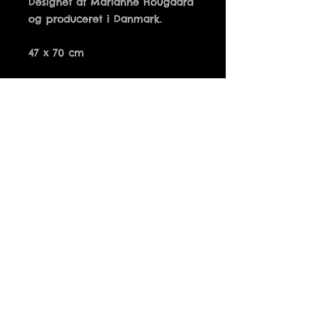
Designet af Marianne Hougaard 
47 x 70 cm
Details
SIGT EFTER MÅNEN
OM DU DOG RAMMER
FORBI
ER DU BLANDT STJERNERNE
Fri fragt ved køb over 500 kr.
Tusindfryd
+45 51 94 28 83
Info@Tusindfryd-Viborg.dk