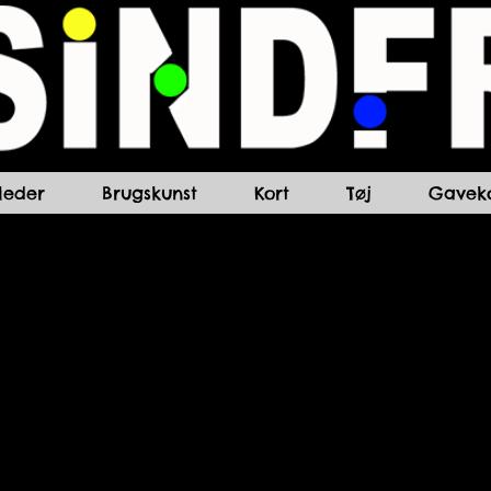
lleder
Brugskunst
Kort
Tøj
Gaveko