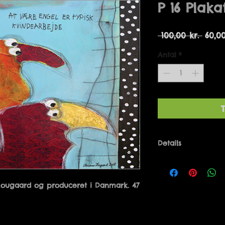
P 16 Plaka
Regu
 100,00 kr. 
60,00
pris
Antal
*
T
Details
AT VÆRE ENGEL ER
Hougaard og produceret i Danmark. 47 