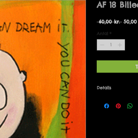
AF 18 Bill
Regul
 60,00 kr. 
50,00 
pris
Antal
*
T
Details
IF YOU CAN DREAM