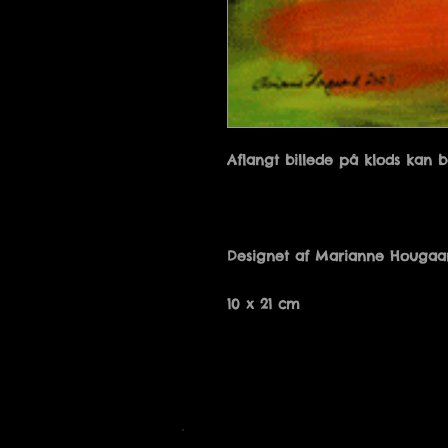
10 x 21 cm
Tusindfryd