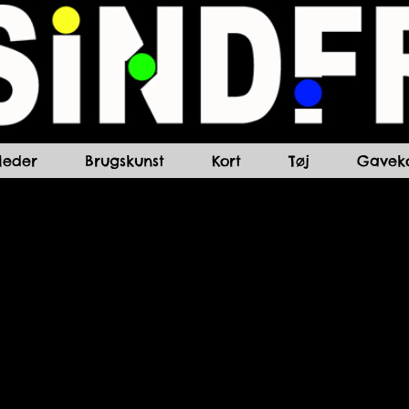
lleder
Brugskunst
Kort
Tøj
Gaveko