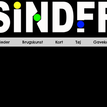
lleder
Brugskunst
Kort
Tøj
Gaveko