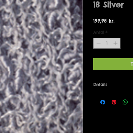
18 Silver
Pris
199,95 kr.
Antal
*
T
Details
Bolero one-size