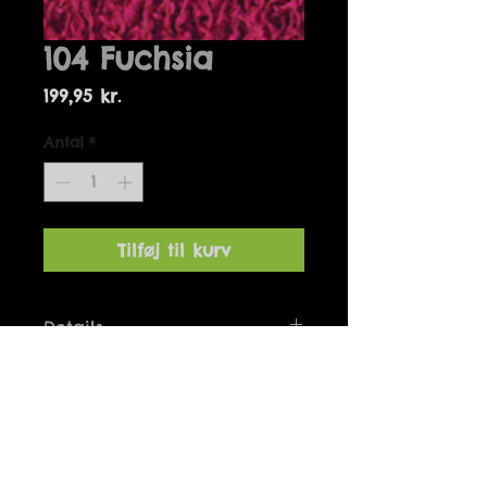
104 Fuchsia
Pris
199,95 kr.
Antal
*
Tilføj til kurv
Details
Bolero one-size