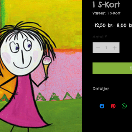
1 S-Kort
Varenr.: 1 S-Kort
Regul
 12,50 kr. 
8,00 kr
pris
Antal
*
T
Detaljer
Designet af Mari
Danmark. 14 x 14 