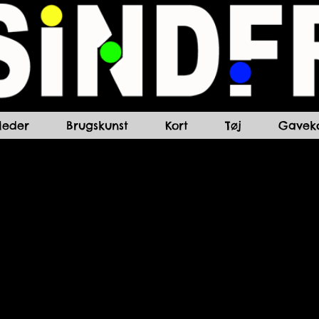
lleder
Brugskunst
Kort
Tøj
Gaveko